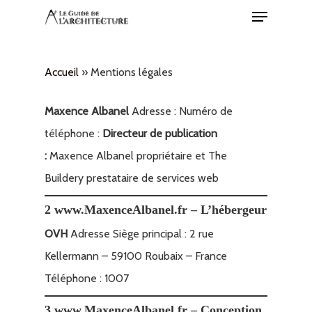
Menu
Skip
to
Close
main
Menu
Accueil
»
Mentions légales
content
Maxence Albanel
Adresse : Numéro de
téléphone :
Directeur de publication
:
Maxence Albanel propriétaire et The
Buildery prestataire de services web
2 www.MaxenceAlbanel.fr – L’hébergeur
OVH
Adresse Siège principal : 2 rue
Kellermann – 59100 Roubaix – France
Téléphone : 1007
3 www.MaxenceAlbanel.fr – Conception